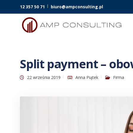
12 357 50 71
biuro@ampconsulting.pl
Split payment – obow
22 września 2019
Anna Piątek
Firma