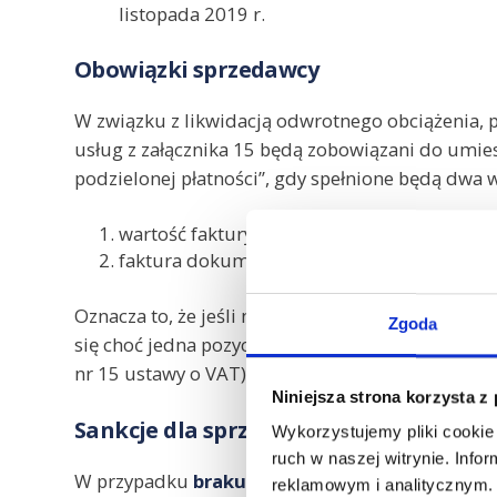
listopada 2019 r.
Obowiązki sprzedawcy
W związku z likwidacją odwrotnego obciążenia, 
usług z załącznika 15 będą zobowiązani do umie
podzielonej płatności”, gdy spełnione będą dwa 
wartość faktury wynosi 15.000 brutto lub p
faktura dokumentuje sprzedaż towarów i usł
Oznacza to, że jeśli na fakturze o wartości powyże
Zgoda
się choć jedna pozycja towarowa objęta mechani
nr 15 ustawy o VAT) to na fakturze musi znaleźć
Niniejsza strona korzysta z
Sankcje dla sprzedawcy
Wykorzystujemy pliki cookie 
ruch w naszej witrynie. Inf
W przypadku
braku umieszczenia adnotacji „
reklamowym i analitycznym. 