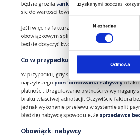
będzie groziła
sankcja w wysokości 30% kwot
uzyskanymi podczas korzysta
się do wartości towarów lub usług wymienionych 
Wybór
Niezbędne
zgody
Jeśli więc na fakturze na kwotę 17.000 brutto zło
obowiązkowym split payment (np. części samoch
będzie dotyczyć kwoty VAT w wysokości 230 złoty
Co w przypadku stwierdzenia uchybien
Odmowa
W przypadku, gdy sprzedawca nie umieści adnotac
najszybszego
poinformowania nabywcy
o fakc
płatności. Uregulowanie płatności w wymagany 
braku właściwej adnotacji. Oczywiście faktura b
jednak wykonanie przelewu w systemie split pa
błędzie) nabywcę spowoduje, że
sprzedawca będ
Obowiązki nabywcy