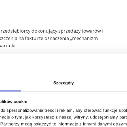
przedsiębiorcy dokonujący sprzedaży towarów i
szczenia na fakturze oznaczenia „mechanizm
warunki:
rzekracza tę kwotę
ug z załącznika nr 15.
j 15.000 złotych brutto lub o tej wartości znajdzie
Szczegóły
zmem podzielonej płatności (zgodnie z załącznikiem
 się wymagana adnotacja.
 plików cookie
do spersonalizowania treści i reklam, aby oferować funkcje sp
ormacje o tym, jak korzystasz z naszej witryny, udostępniamy p
mechanizm podzielonej płatności”
sprzedawcy
Partnerzy mogą połączyć te informacje z innymi danymi otrzym