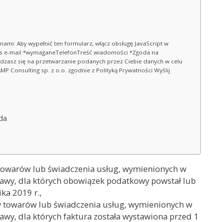
 nami: Aby wypełnić ten formularz, włącz obsługę JavaScript w
es e-mail *wymaganeTelefonTreść wiadomości *Zgoda na
adzasz się na przetwarzanie podanych przez Ciebie danych w celu
AMP Consulting sp. z o.o. zgodnie z Polityką Prywatności Wyślij
da
 towarów lub świadczenia usług, wymienionych w
stawy, dla których obowiązek podatkowy powstał lub
ka 2019 r.,
y towarów lub świadczenia usług, wymienionych w
tawy, dla których faktura została wystawiona przed 1