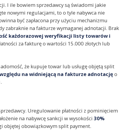
ji. I ile bowiem sprzedawcy są świadomi jakie
jęte nowymi regulacjami, to o tyle nabywca nie
 powinna być zapłacona przy użyciu mechanizmu
iedy zabraknie na fakturze wymaganej adnotacji. Brak
ść każdorazowej weryfikacji listy towarów i
tności za fakturę o wartości 15.000 złotych lub
domość, że kupuje towar lub usługę objętą split
 względu na widniejącą na fakturze adnotację
o
.
sprzedawcy. Uregulowanie płatności z pominięciem
łożenie na nabywcę sankcji w wysokości
30%
i objętej obowiązkowym split payment.