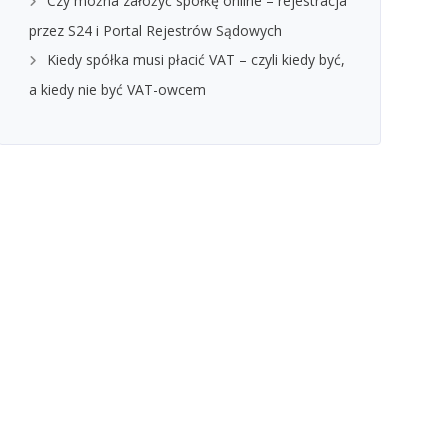
Czy można założyć spółkę online – rejestracja
przez S24 i Portal Rejestrów Sądowych
Kiedy spółka musi płacić VAT – czyli kiedy być,
a kiedy nie być VAT-owcem