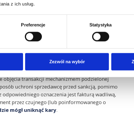
y podatku
widniejącego na fakturze odnoszącego
nia z ich usług.
w załączniku nr 15.
Preferencje
Statystyka
tych znajdzie się jedna pozycja towarowa objęta
odowe) na kwotę 1000 netto, to ewentualna sankcja
ch.
ia?
Zezwól na wybór
Z
ji na fakturze, jest on zobowiązany do jak
ie objęcia transakcji mechanizmem podzielonej
sposób uchroni sprzedawcę przed sankcją, pomimo
ez odpowiedniego oznaczenia jest fakturą wadliwą,
yment przez czujnego (lub poinformowanego o
zie mógł uniknąć kary
.