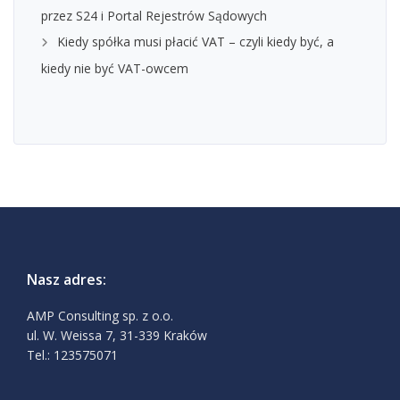
przez S24 i Portal Rejestrów Sądowych
Kiedy spółka musi płacić VAT – czyli kiedy być, a
kiedy nie być VAT-owcem
Nasz adres:
AMP Consulting sp. z o.o.
ul. W. Weissa 7, 31-339 Kraków
Tel.: 123575071