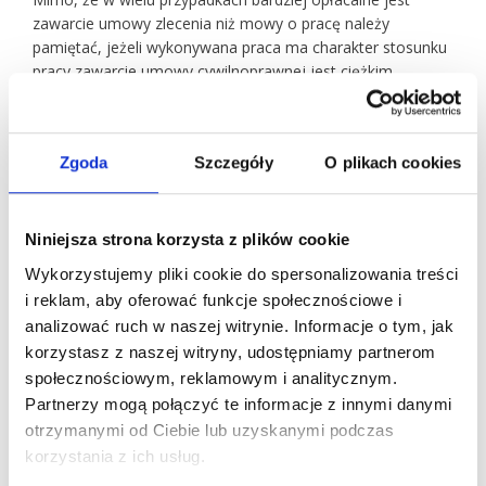
zawarcie umowy zlecenia niż mowy o pracę należy
pamiętać, jeżeli wykonywana praca ma charakter stosunku
pracy zawarcie umowy cywilnoprawnej jest ciężkim
naruszeniem obowiązujących przepisów. O formie prawnej
zawieranej umowy nie decyduje jej nazwa lecz warunki w
jakich dana praca jest wykonywana.
Zgoda
Szczegóły
O plikach cookies
Imię i nazwisko
*
Niniejsza strona korzysta z plików cookie
Wykorzystujemy pliki cookie do spersonalizowania treści
wymagane
i reklam, aby oferować funkcje społecznościowe i
Adres e-mail
*
analizować ruch w naszej witrynie. Informacje o tym, jak
korzystasz z naszej witryny, udostępniamy partnerom
społecznościowym, reklamowym i analitycznym.
wymagane
Partnerzy mogą połączyć te informacje z innymi danymi
otrzymanymi od Ciebie lub uzyskanymi podczas
Telefon
korzystania z ich usług.