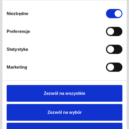
Wybór
Treść wiadomości
*
Niezbędne
zgody
Preferencje
Statystyka
Zgoda na przetwarzanie danych
Marketing
Zaznaczając „Wyślij” zgadzasz się na przetwarzanie
podanych przez Ciebie danych w celu wysłania Ci informacji
o naszej ofercie przez AMP Consulting sp. z o.o. zgodnie z
Polityką Prywatności
Zezwól na wszystkie
Zezwól na wybór