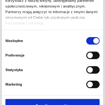
korzystasz z naszej witryny, udostępniamy partnerom
wspólników i udziałowców sp. z o.o. planujących
społecznościowym, reklamowym i analitycznym.
wypłatę zysku w formie dywidendy lub innej,
Partnerzy mogą połączyć te informacje z innymi danymi
przedsiębiorców rozważających przekształcenie
otrzymanymi od Ciebie lub uzyskanymi podczas
jednoosobowej działalności gospodarczej w sp. z
korzystania z ich usług.
o.o.,
zarządzających spółką z o.o., którzy odpowiadają za
Wybór
decyzje finansowe i podatkowe,
Niezbędne
zgody
osób zakładających nową sp. z o.o. i wybierających
model opodatkowania na start.
Preferencje
Wybór między klasycznym CIT a estońskim CIT to decyzja
na minimum cztery lata. Jej skutki finansowe – przy
Statystyka
rocznych dochodach na poziomie miliona złotych i więcej –
mogą sięgać dziesiątek tysięcy złotych rocznie.
Marketing
AMP Consulting oferuje kompleksową obsługę
księgową sp. z o.o. wraz z doradztwem w zakresie
wyboru optymalnej formy opodatkowania.
Biuro ma
rozszerzone ubezpieczenie OC na kwotę ponad 1,3 mln zł i