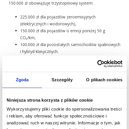
150.000 zł obowiązuje trzystopniowy system:
225.000 zł dla pojazdów zeroemisyjnych
(elektrycznych i wodorowych),
150.000 zł dla pojazdów o emisji poniżej 50 g
CO₂/km,
100.000 zł dla pozostałych samochodów spalinowych
i hybryd klasycznych.
Od 2026 roku podatnicy będący mikro, małymi i średnimi
przedsiębiorcami mogą w określonych przypadkach
stosować indywidualnie ustalone stawki amortyzacyjne dla
Zgoda
Szczegóły
O plikach cookies
środków trwałych.
Dla kogo ważne jest
Niniejsza strona korzysta z plików cookie
opodatkowanie sp. z o.o.?
Wykorzystujemy pliki cookie do spersonalizowania treści
i reklam, aby oferować funkcje społecznościowe i
Opodatkowanie sp. z o.o. dotyczy bezpośrednio:
analizować ruch w naszej witrynie. Informacje o tym, jak