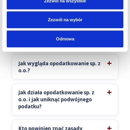
Zezwól na wszystkie
obsługuje klientów zdalnie – możesz prowadzić biznes z
dowolnego miejsca.
Zezwól na wybór
FAQ – opodatkowanie sp. z o.o.
Odmowa
w 2026 roku
Jak wygląda opodatkowanie sp. z
o.o.?
Jak działa opodatkowanie sp. z
o.o. i jak uniknąć podwójnego
podatku?
Kto powinien znać zasady