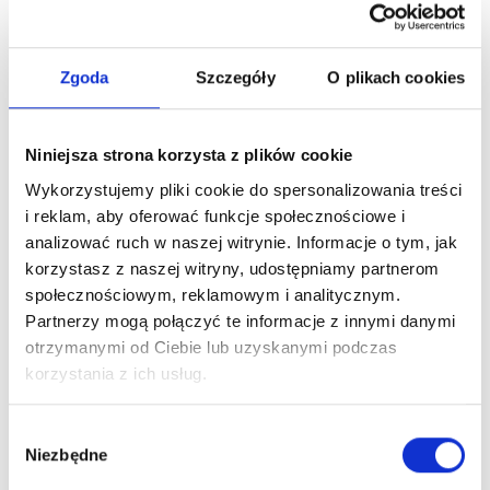
Firma obawia się przestojów i problemów
technicznych
– należy wcześniej przygotować
procedury awaryjne i opisać sposób działania na
Zgoda
Szczegóły
O plikach cookies
wypadek trudności z systemem lub integracją.
Wdrożenie jest stale odkładane
– Rozwiązanie
jest proste! Wystarczy skorzystać z naszych usług.
Niniejsza strona korzysta z plików cookie
Najlepiej podejść do tematu etapami. Najpierw
Wykorzystujemy pliki cookie do spersonalizowania treści
analiza, później testy, potem wdrożenie na
i reklam, aby oferować funkcje społecznościowe i
wybranym zakresie, a dopiero na końcu pełne
analizować ruch w naszej witrynie. Informacje o tym, jak
przejście. Tak właśnie pracujemy.
korzystasz z naszej witryny, udostępniamy partnerom
społecznościowym, reklamowym i analitycznym.
Najczęściej to nie sam system bywa największym
wyzwaniem, ale sposób, w jaki firma podchodzi do zmiany.
Partnerzy mogą połączyć te informacje z innymi danymi
Jeśli wdrożenie zostanie potraktowane jak projekt
otrzymanymi od Ciebie lub uzyskanymi podczas
organizacyjny, a nie tylko techniczna aktualizacja, efekty są
korzystania z ich usług.
zwykle znacznie lepsze.
Wybór
Przyszłość KSeF i jego wpływ na
Niezbędne
zgody
spółki