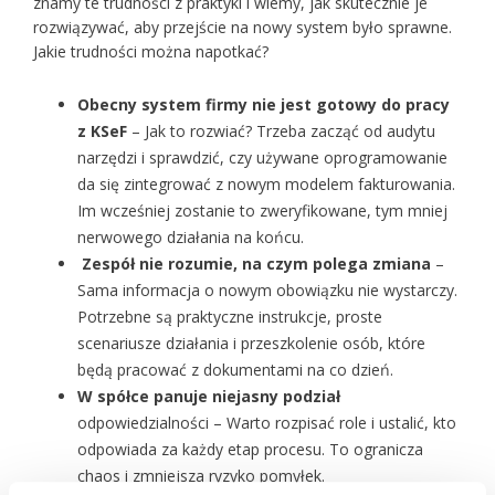
znamy te trudności z praktyki i wiemy, jak skutecznie je
rozwiązywać, aby przejście na nowy system było sprawne.
Jakie trudności można napotkać?
Obecny system firmy nie jest gotowy do pracy
z KSeF
– Jak to rozwiać? Trzeba zacząć od audytu
narzędzi i sprawdzić, czy używane oprogramowanie
da się zintegrować z nowym modelem fakturowania.
Im wcześniej zostanie to zweryfikowane, tym mniej
nerwowego działania na końcu.
Zespół nie rozumie, na czym polega zmiana
–
Sama informacja o nowym obowiązku nie wystarczy.
Potrzebne są praktyczne instrukcje, proste
scenariusze działania i przeszkolenie osób, które
będą pracować z dokumentami na co dzień.
W spółce panuje niejasny podział
odpowiedzialności – Warto rozpisać role i ustalić, kto
odpowiada za każdy etap procesu. To ogranicza
chaos i zmniejsza ryzyko pomyłek.