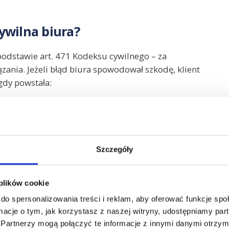
ywilna biura?
odstawie art. 471 Kodeksu cywilnego – za
ania. Jeżeli błąd biura spowodował szkodę, klient
gdy powstała:
podatkowej,
Szczegóły
 było skuteczne, konieczne jest wykazanie się tym,
o do konkretnej szkody majątkowej oraz że między
 plików cookie
do spersonalizowania treści i reklam, aby oferować funkcje sp
 nie wystarcza – konieczne jest udowodnienie, że
ormacje o tym, jak korzystasz z naszej witryny, udostępniamy p
ta, który np. dostarczył błędne dane.
Partnerzy mogą połączyć te informacje z innymi danymi otrzym