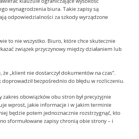
ierać klauzule ograniczające wysokość
go wynagrodzenia biura. Takie zapisy są
zają odpowiedzialności za szkody wyrządzone
e to nie wszystko. Biuro, które chce skutecznie
wykazać związek przyczynowy między działaniem lub
, że „klient nie dostarczył dokumentów na czas”.
k doprowadził bezpośrednio do błędu w rozliczeniu.
by zakres obowiązków obu stron był precyzyjnie
uje wprost, jakie informacje i w jakim terminie
iej będzie potem jednoznacznie rozstrzygnąć, kto
no sformułowane zapisy chronią obie strony – i