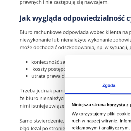
prawnych i nie zastępują się nawzajem.
Jak wygląda odpowiedzialność c
Biuro rachunkowe odpowiada wobec klienta na p
niewykonanie lub nienależyte wykonanie zobowiąz
może dochodzić odszkodowania, np. w sytuacji, 
konieczność zapłaty odsetek od zaległości 
koszty postępowania kontrolnego,
utrata prawa do odliczenia VAT.
Zgoda
Trzeba jednak pamiętać o tym, żeby to roszczenie
że biuro nienależycie wykonało usługę, że doszł
Niniejsza strona korzysta z
nimi istnieje związek przyczynowy.
Wykorzystujemy pliki cookie 
Samo stwierdzenie, że deklaracja zawierała błąd,
ruch w naszej witrynie. Inf
błąd leżał po stronie biura, a nie po stronie klien
reklamowym i analitycznym. 