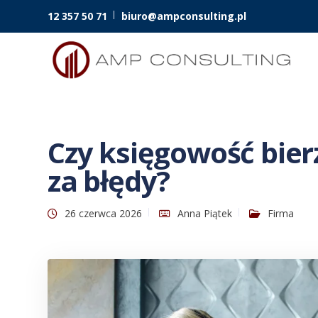
12 357 50 71
biuro@ampconsulting.pl
Czy księgowość bier
za błędy?
26 czerwca 2026
Anna Piątek
Firma