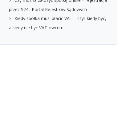
Czy można założyć spółkę online – rejestracja
przez S24 i Portal Rejestrów Sądowych
Kiedy spółka musi płacić VAT – czyli kiedy być,
a kiedy nie być VAT-owcem