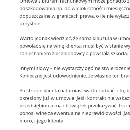
Umowa z biurem rachunkowym może ponadto zaw
odszkodowania np. do wielokrotności miesięczne
dopuszczalne w granicach prawa, o ile nie wyłąc
umyślnie.
Warto jednak wiedzieć, że sama klauzula w umowi
powołać się na winę klienta, musi być w stanie 
zaniechaniem zleceniodawcy a powstałą szkodą.
Innymi słowy – nie wystarczy ogólne stwierdzenie
Konieczne jest udowodnienie, że właśnie ten bra
Po stronie klienta natomiast warto zadbać o to, 
określony już w umowie. Jeśli kontrakt nie wskaz
przedsiębiorca ma obowiązek przekazywać, trudn
ponosi winę za ewentualne nieprawidłowości. Jas
biuro, i jego klienta.